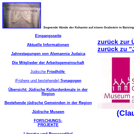
Segnende Hände der Kohanim auf einem Grabstein in Baisin
Eingangsseite
zurück zur 
Aktuelle Informationen
zurück zu 
Jahrestagungen von Alemannia Judaica
Die Mitglieder der Arbeitsgemeinschaft
Jüdische
Friedhöfe
(Frühere und bestehende)
Synagogen
Übersicht: Jüdische Kulturdenkmale in der
Region
Bestehende jüdische Gemeinden in der Region
(Cla
Jüdische Museen
FORSCHUNGS-
PROJEKTE
Literatur und Presseartikel