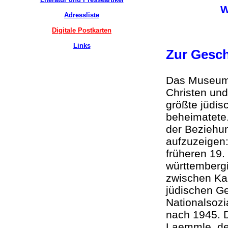
W
Adressliste
Digitale Postkarten
Links
Zur Gesc
Das Museum 
Christen und
größte jüdi
beheimatete.
der Beziehun
aufzuzeigen
früheren 19.
württemberg
zwischen Kai
jüdischen Ge
Nationalsoz
nach 1945. D
Laemmle, des