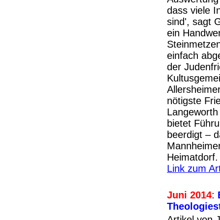
dass viele I
sind', sagt
ein Handwer
Steinmetzen
einfach abge
der Judenfr
Kultusgemein
Allersheimer
nötigste Fri
Langeworth 
bietet Führ
beerdigt – 
Mannheimer.
Heimatdorf.
Link zum Ar
Juni 2014
:
Theologies
Artikel von