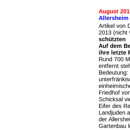
August 201
Allersheim
Artikel von
2013 (nicht v
schützten
Auf dem Be
ihre letzte
Rund 700 Me
entfernt ste
Bedeutung: 
unterfränki
einheimisch
Friedhof vo
Schicksal vi
Eifer des R
Landjuden 
der Allersh
Gartenbau le