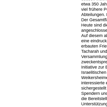
etwa 350 Jahr
viel frühere P
Abteilungen. 
Der Gesamtfl
Heute sind d
angeschloss
Auf diesem a
eine eindruck
erbauten Fri
Tacharah und 
Versammlung d
zweckentsprec
Initiative zu
Israelitische
Weikersheime
interessierte
sichergestell
Spendern und 
die Bereitste
Unterstützun