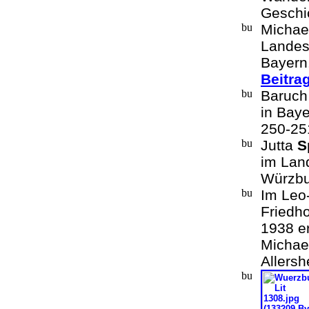
Geschi
Michae
Landes
Bayern.
Beitra
Baruch
in Bay
250-25
Jutta
S
im Lan
Würzbu
Im Leo-
Friedh
1938 er
Michae
Allersh