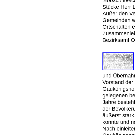
'
Enosch kesc
Stücke Herr 
Außer den Ver
Gemeinden wa
Ortschaften 
Zusammenlebe
Bezirksamt O
und Übernahm
Vorstand der
Gaukönigshofe
gelegenen be
Jahre besteh
der Bevölker
äußerst stark
konnte und n
Nach einleit