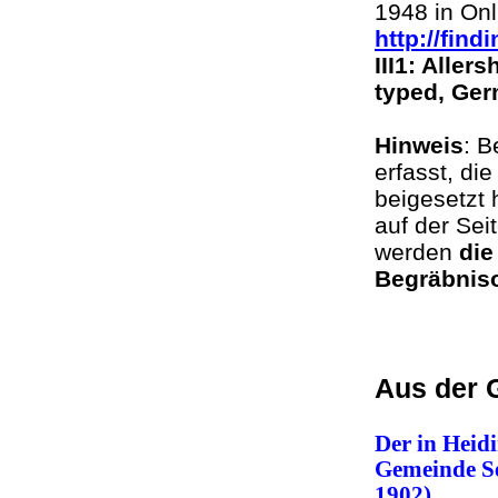
1948 in Onl
http://fin
III1: Aller
typed, Ge
Hinweis
: B
erfasst, di
beigesetzt
auf der Sei
werden
die
Begräbniso
Aus der 
Der in Heid
Gemeinde Se
1902)