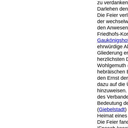
zu verdanken,
Darlehen den
Die Feier ver
der wechselw
den Anwesend
Friedhofs-Kor
Gaukönigsho
ehrwürdige Al
Gliederung e
herzlichsten 
Wohlgemuth 
hebräischen 
den Ernst der
dazu auf die 
hinzuweisen. 
des Verbandes
Bedeutung de
(
Giebelstadt
)
Heimat eines
Die Feier fa