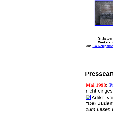
Grabstein 
Weikersh
aus
Gaukönigshof
Pressear
Mai 1998
:
P
nicht einges
Artikel v
"Der Judenf
zum Lesen b