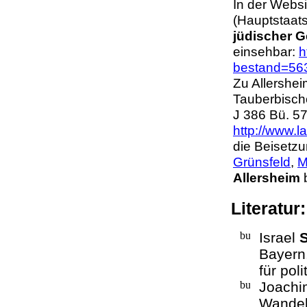
In der Webs
(Hauptstaats
jüdischer 
einsehbar:
h
bestand=56
Zu Allershei
Tauberbisc
J 386 Bü. 5
http://www.l
die Beisetz
Grünsfeld
,
M
Allersheim
Literatur
Israel
Bayern
für pol
Joach
Wandel 