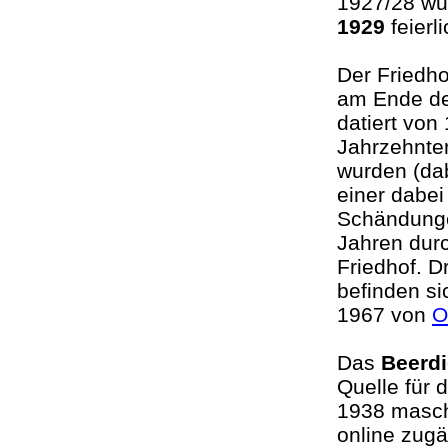
1927/28 wu
1929
feier
Der Friedho
am Ende de
datiert vo
Jahrzehnte
wurden (da
einer dabe
Schändungen
Jahren dur
Friedhof. D
befinden si
1967 von
O
Das
Beerdi
Quelle für 
1938 maschi
online zugä