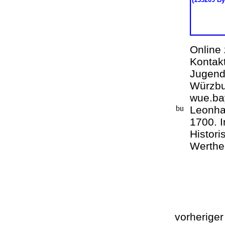
Online
Kontak
Jugend
Würzbu
wue.b
Leonh
1700. 
Histori
Werthe
vorherige