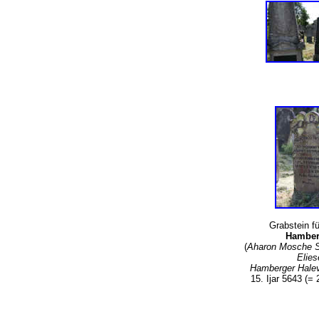
Grabstein f
Hambe
(
Aharon Mosche S
Elies
Hamberger Halev
15. Ijar 5643 (=