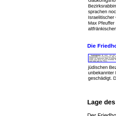
Gaukönigshof
Bezirksrabbi
sprachen noc
Israelitisch
Max Pfeuffer 
altfränkisch
Die Friedh
jüdischen Bez
unbekannter 
geschädigt. D
Lage des
Der Friedho