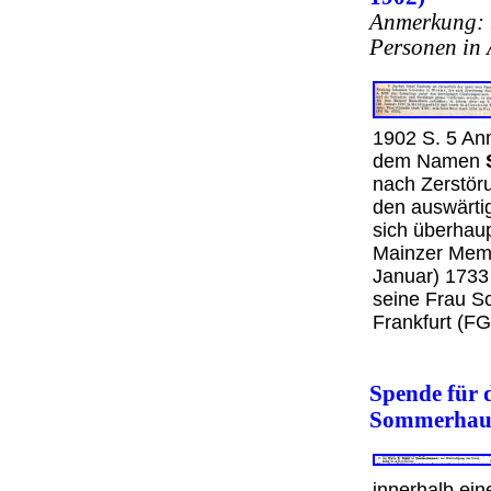
Anmerkung: b
Personen in 
1902 S. 5 Anm
dem Namen
nach Zerstör
den auswärti
sich überhaup
Mainzer Memo
Januar) 1733
seine Frau S
Frankfurt (F
Spende für d
Sommerhaus
innerhalb ein