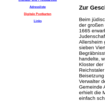
Zur Gesc
Adressliste
Digitale Postkarten
Beim jüdis
Links
der großen 
1665 erwar
Judenscha
Allersheim 
sieben Vier
Begräbnisst
handelte, w
Kloster der
Reichstaler
Beisetzung 
Verwalter d
Gemeinde Al
erhielt die 
einfach sc