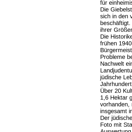
für einheimi
Die Giebels
sich in den
beschäftigt
ihrer Größen
Die Historik
frühen 1940
Bürgermeist
Probleme be
Nachwelt ei
Landjudentu
jüdische Le
Jahrhundert
Über 20 Kul
1,6 Hektar 
vorhanden, 
insgesamt i
Der jüdische
Foto mit St
Auswertung 