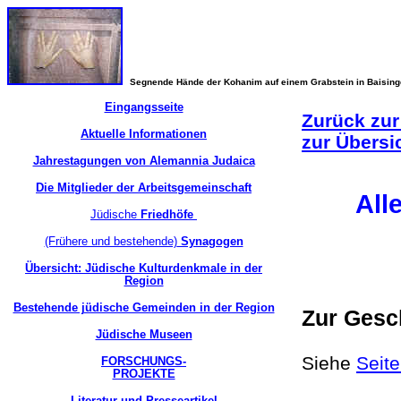
Segnende Hände der Kohanim auf einem Grabstein in Baisin
Eingangsseite
Zurück zur
Aktuelle Informationen
zur Übersi
Jahrestagungen von Alemannia Judaica
Die Mitglieder der Arbeitsgemeinschaft
All
Jüdische
Friedhöfe
(Frühere und bestehende)
Synagogen
Übersicht: Jüdische Kulturdenkmale in der
Region
Bestehende jüdische Gemeinden in der Region
Zur Gesc
Jüdische Museen
Siehe
Seit
FORSCHUNGS-
PROJEKTE
Literatur und Presseartikel