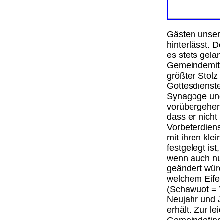
Gästen unsere
hinterlässt. 
es stets gela
Gemeindemitgl
größter Stolz
Gottesdienste
Synagoge und 
vorübergehend
dass er nich
Vorbeterdienst
mit ihren kle
festgelegt is
wenn auch nu
geändert würd
welchem Eife
(Schawuot = 
Neujahr und 
erhält. Zur l