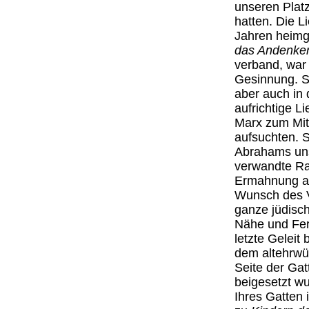
unseren Plat
hatten. Die L
Jahren heimg
das Andenken
verband, war 
Gesinnung. 
aber auch in
aufrichtige 
Marx zum Mitt
aufsuchten. S
Abrahams uns
verwandte Ra
Ermahnung an
Wunsch des V
ganze jüdisch
Nähe und Fer
letzte Geleit
dem altehrw
Seite der Gat
beigesetzt w
Ihres Gatten 