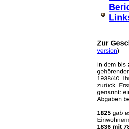
Beri
Link
Zur Gesc
version
In dem bis 
gehörenden
1938/40. Ih
zurück. Er
genannt: e
Abgaben bef
1825
gab es
Einwohnern
1836 mit 7