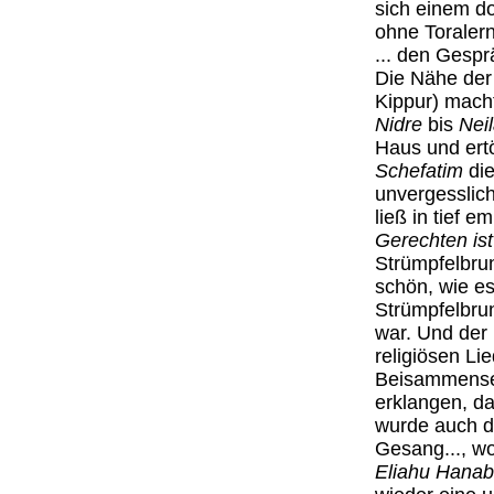
sich einem do
ohne Toraler
... den Gespr
Die Nähe de
Kippur) mach
Nidre
bis
Nei
Haus und ert
Schefatim
die
unvergesslich
ließ in tief 
Gerechten is
Strümpfelbru
schön, wie es
Strümpfelbru
war. Und der 
religiösen Li
Beisammensei
erklangen, da
wurde auch 
Gesang..., w
Eliahu Hanab