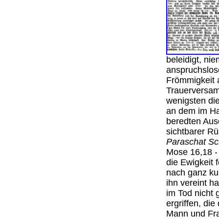
beleidigt, n
anspruchslose
Frömmigkeit 
Trauerversam
wenigsten di
an dem im Ha
beredten Ausd
sichtbarer Rü
Paraschat Sc
Mose 16,18 -
die Ewigkeit 
nach ganz ku
ihn vereint h
im Tod nicht 
ergriffen, d
Mann und Frau