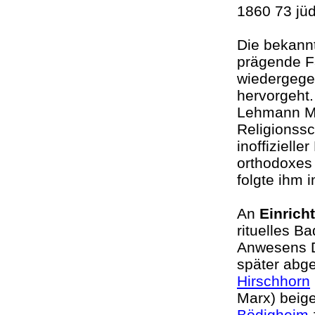
1860 73 jü
Die bekann
prägende F
wiedergege
hervorgeht.
Lehmann Mar
Religionssc
inoffizielle
orthodoxes
folgte ihm 
An
Einrich
rituelles B
Anwesens Di
später abg
Hirschhorn
Marx) beig
Bödigheim