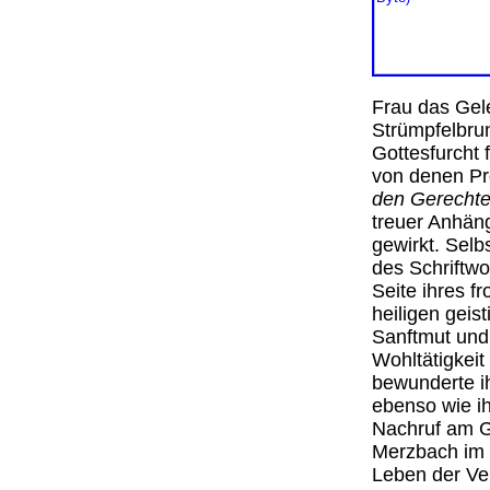
Frau das Gele
Strümpfelbrun
Gottesfurcht 
von denen Pr
den Gerechte
treuer Anhäng
gewirkt. Selb
des Schriftwo
Seite ihres 
heiligen geis
Sanftmut und 
Wohltätigkei
bewunderte ih
ebenso wie ih
Nachruf am G
Merzbach im 
Leben der Ve