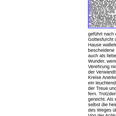
geführt nach 
Gottesfurcht
Hause waltete
bescheidene
auch als lie
Wunder, wenn
Verehrung nic
der Verwandt
Kreise Anerk
ein leuchtend
der Treue und
fern. Trotzde
gereicht. Als
selbst die he
des Weges üb
Von der Acht