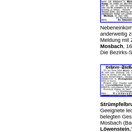
Nebeneinkomm
anderweitig z
Meldung mit 
Mosbach
, 1
Die Bezirks-
Strümpfelbr
Geeignete led
belegten Ges
Mosbach (Bad
Löwenstein.