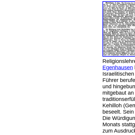
Religionsleh
Egenhausen
Israelitisch
Führer berufe
und hingebung
mitgebaut an
traditionserf
Kehilloh (Gem
beseelt. Sei
Die Würdigung
Monats statt
zum Ausdruck.