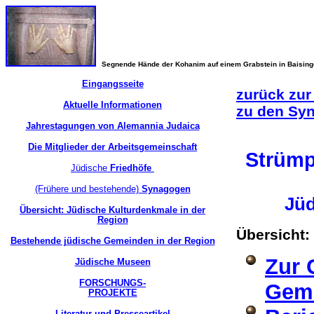
Segnende Hände der Kohanim auf einem Grabstein in Baisin
Eingangsseite
zurück zur
Aktuelle Informationen
zu den Sy
Jahrestagungen von Alemannia Judaica
Die Mitglieder der Arbeitsgemeinschaft
Strümp
Jüdische
Friedhöfe
(Frühere und bestehende)
Synagogen
Jüd
Übersicht: Jüdische Kulturdenkmale in der
Region
Übersich
Bestehende jüdische Gemeinden in der Region
Zur 
Jüdische Museen
FORSCHUNGS-
Gem
PROJEKTE
Literatur und Presseartikel