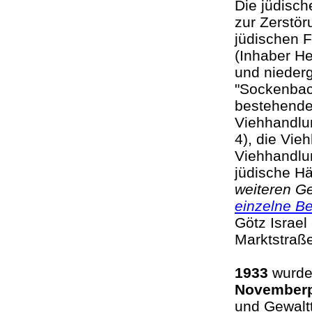
Die jüdisch
zur Zerstö
jüdischen F
(Inhaber H
und niederg
"Sockenbac
bestehend
Viehhandlu
4), die Vie
Viehhandlun
jüdische Hä
weiteren G
einzelne Be
Götz Israel 
Marktstraße
1933
wurden
November
und Gewaltt