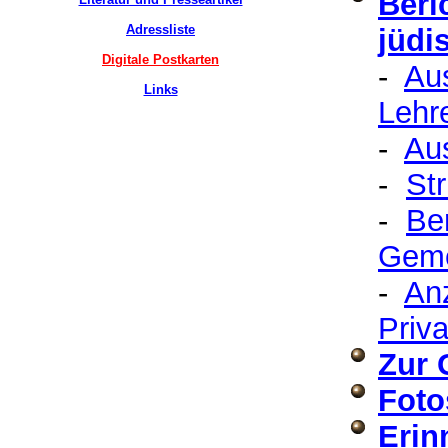
Beri
Adressliste
jüdi
Digitale Postkarten
-
Aus
Links
Lehr
-
Au
-
St
-
Be
Gem
-
An
Priv
Zur 
Foto
Erin