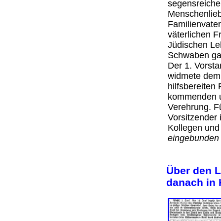
segensreiche
Menschenlieb
Familienvate
väterlichen 
Jüdischen Le
Schwaben gab
Der 1. Vorsta
widmete dem 
hilfsbereiten
kommenden u
Verehrung. F
Vorsitzender
Kollegen und 
eingebunden 
Über den L
danach in