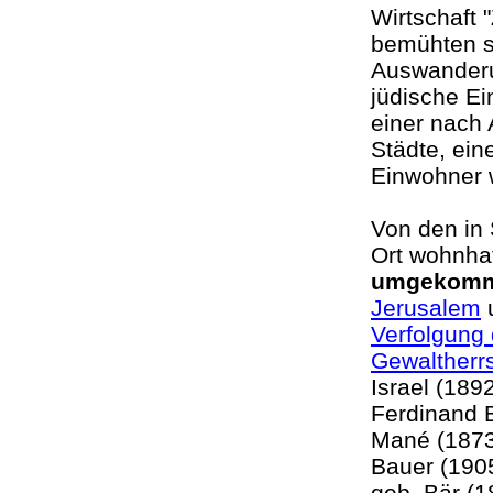
Wirtschaft
bemühten s
Auswanderu
jüdische Ei
einer nach 
Städte, ein
Einwohner 
Von den in
Ort wohnha
umgekom
Jerusalem
u
Verfolgung 
Gewaltherr
Israel (189
Ferdinand B
Mané (1873
Bauer (1905
geb. Bär (1