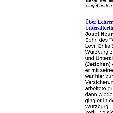
Bekannten ei
eingebunden
Über Lehrer
Unteraltert
Josef Neu
Sohn des T
Levi. Er lie
Würzburg z
und Unteral
(Jettchen)
er mit sein
war hier zu
Versicherun
arbeitete e
dann wieder
ging er in 
Würzburg. 
York, wo si