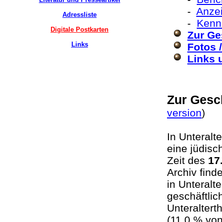
-
Anzei
Adressliste
-
Kenn
Digitale Postkarten
Zur Ge
Links
Fotos 
Links 
Zur Gesc
version
In Unteralt
eine jüdisc
Zeit des
17
Archiv find
in Unteralt
geschäftli
Unteraltert
(11,0 % vo