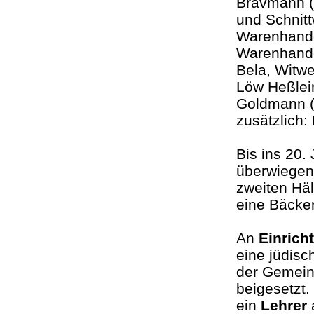
Bravmann (
und Schnit
Warenhande
Warenhande
Bela, Witw
Löw Heßlei
Goldmann (
zusätzlich:
Bis ins 20.
überwiegen
zweiten Hä
eine Bäcker
An
Einrich
eine jüdisc
der Gemein
beigesetzt
ein
Lehrer
a