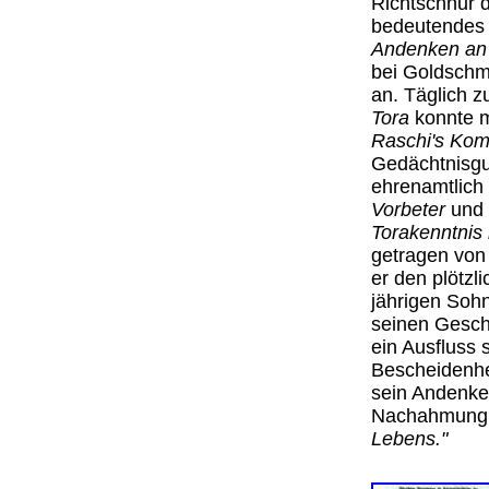
Richtschnur d
bedeutendes 
Andenken an 
bei Goldschm
an. Täglich z
Tora
konnte m
Raschi's Kom
Gedächtnisgut
ehrenamtlich
Vorbeter
und
Torakenntnis
getragen von 
er den plötzl
jährigen Soh
seinen Geschä
ein Ausfluss 
Bescheidenhe
sein Andenke
Nachahmung 
Lebens."