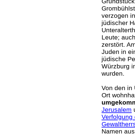
Grundstück
Grombühlstr
verzogen in
jüdischer 
Unteralter
Leute; auc
zerstört. 
Juden in e
jüdische Pe
Würzburg in
wurden.
Von den in 
Ort wohnha
umgekom
Jerusalem
u
Verfolgung 
Gewaltherr
Namen aus S