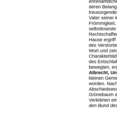
ehrenamtlich
deren Belange
treusorgender
Vater seiner 
Frömmigkeit, 
selbstloseste
Rechtschaffe
Hause ergrif
des Verstorb
Wort und zeic
Charakterbil
des Entschla
bewegten, er
Albrecht, Un
kleinen Geme
worden. Nac
Abschiedswor
Grünebaum 
Verklärten e
den Bund des