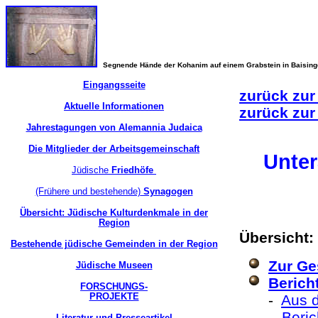
Segnende Hände der Kohanim auf einem Grabstein in Baisin
Eingangsseite
zurück zur
Aktuelle Informationen
zurück zur
Jahrestagungen von Alemannia Judaica
Die Mitglieder der Arbeitsgemeinschaft
Unter
Jüdische
Friedhöfe
(Frühere und bestehende)
Synagogen
Übersicht: Jüdische Kulturdenkmale in der
Region
Übersicht:
Bestehende jüdische Gemeinden in der Region
Zur Ge
Jüdische Museen
Berich
FORSCHUNGS-
PROJEKTE
-
Aus d
-
Beri
Literatur und Presseartikel