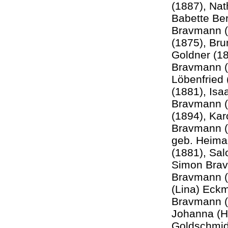
(1887), Nat
Babette Be
Bravmann (
(1875), Br
Goldner (1
Bravmann (
Löbenfried
(1881), Is
Bravmann (
(1894), Kar
Bravmann (
geb. Heima
(1881), Sa
Simon Brav
Bravmann (
(Lina) Eckm
Bravmann (1
Johanna (H
Goldschmid