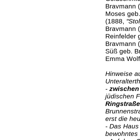
Bravmann (
Moses geb.
(1888,
"Sto
Bravmann 
Reinfelder 
Bravmann (
Süß geb. B
Emma Wolf
Hinweise a
Unteraltert
-
zwischen
jüdischen F
Ringstraße
Brunnenstra
erst die he
- Das Haus
bewohntes 