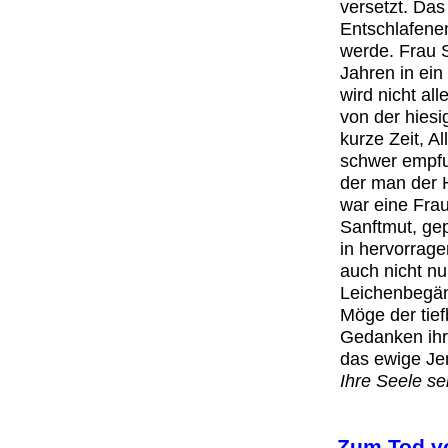
versetzt. Das
Entschlafenen
werde. Frau S
Jahren in ein
wird nicht al
von der hiesi
kurze Zeit, A
schwer empfu
der man der 
war eine Fra
Sanftmut, gep
in hervorrage
auch nicht nu
Leichenbegä
Möge der tie
Gedanken ihre
das ewige Je
Ihre Seele s
Zum Tod v