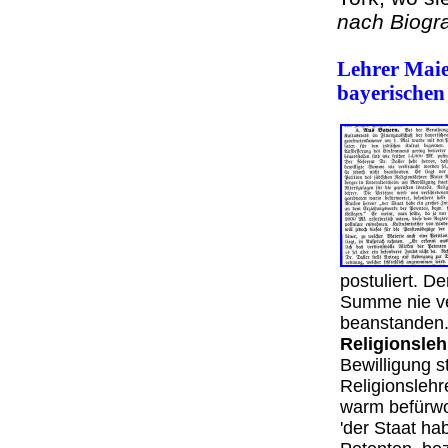
nach Biogr
Lehrer Maie
bayerische
postuliert. De
Summe nie ver
beanstanden. 
Religionsleh
Bewilligung st
Religionslehr
warm befürwo
'der Staat h