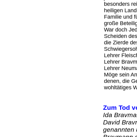
besonders rei
heiligen Lan
Familie und f
große Beteil
War doch Jed
Scheiden de
die Zierde d
Schwiegersoh
Lehrer Fleis
Lehrer Bravm
Lehrer Neuma
Möge sein An
denen, die G
wohltätiges 
Zum Tod v
Ida Bravma
David Brav
genannten 
Bravmann g