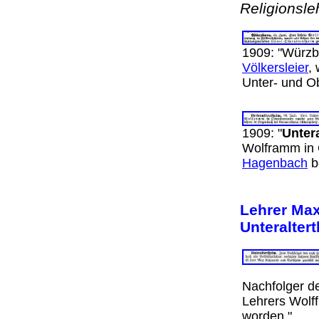
Religionsle
1909: "Würzbu
Völkersleier
,
Unter- und O
1909: "
Unter
Wolframm in 
Hagenbach
b
Lehrer Ma
Unteralter
Nachfolger d
Lehrers Wolf
worden."