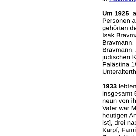
Um 1925
, 
Personen a
gehörten d
Isak Bravma
Bravmann.
Bravmann. A
jüdischen 
Palästina 
Unteraltert
1933
lebten
insgesamt 
neun von ih
Vater war M
heutigen A
ist], drei 
Karpf; Fami