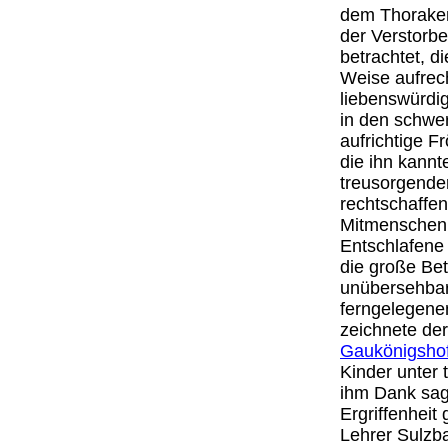
dem Thorakenn
der Verstorb
betrachtet, d
Weise aufrech
liebenswürdi
in den schwer
aufrichtige F
die ihn kannt
treusorgender
rechtschaffen
Mitmenschen.
Entschlafene 
die große Bet
unübersehbar
ferngelegen
zeichnete de
Gaukönigsho
Kinder unter 
ihm Dank sage
Ergriffenhei
Lehrer Sulzb