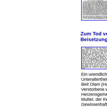
Zum Tod vo
Beisetzun
Ein unendlic
Unteralterthe
Beit Olam
(Ha
Verstorbene 
Herzensgemei
Mutter, der
Ke
Gewissenhafti