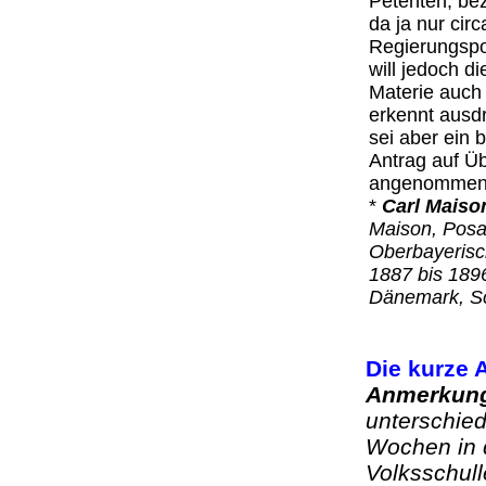
Petenten, bez
da ja nur cir
Regierungspo
will jedoch d
Materie auch 
erkennt ausdr
sei aber ein 
Antrag auf Ü
angenomme
*
Carl Maiso
Maison, Posa
Oberbayerisc
1887 bis 189
Dänemark, S
Die kurze 
Anmerkun
unterschie
Wochen in 
Volksschull