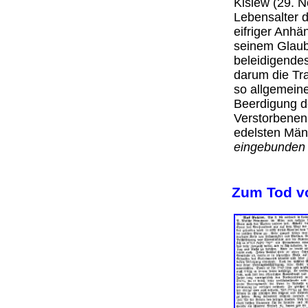
Kislew (29. 
Lebensalter 
eifriger Anhä
seinem Glaub
beleidigendes
darum die Tra
so allgemein
Beerdigung de
Verstorbenen
edelsten Män
eingebunden 
Zum Tod v